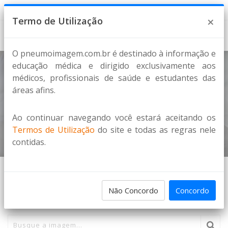
6 de Agosto de 2026
×
Termo de Utilização
O pneumoimagem.com.br é destinado à informação e
educação médica e dirigido exclusivamente aos
médicos, profissionais de saúde e estudantes das
SINAL DE CHILAIDITI - 2
áreas afins.
Sinais Radiológicos
Ao continuar navegando você estará aceitando os
Home
Imagens
DIVERSOS
Termos de Utilização
do site e todas as regras nele
contidas.
PESQUISA DE IMAGENS
Não Concordo
Concordo