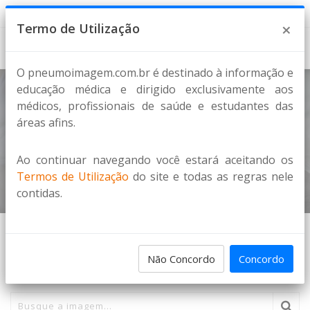
6 de Agosto de 2026
×
Termo de Utilização
O pneumoimagem.com.br é destinado à informação e
educação médica e dirigido exclusivamente aos
médicos, profissionais de saúde e estudantes das
Arcos costais
áreas afins.
DIVERSOS
Ao continuar navegando você estará aceitando os
Home
Imagens
Termos de Utilização
do site e todas as regras nele
contidas.
PESQUISA DE IMAGENS
Não Concordo
Concordo