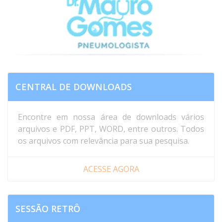
CRP=5. She has slept on a goose feather pillow for 20
years and has lived in a house with mold for the ...
CENTRAL DE DOWNLOADS
Encontre em nossa área de downloads vários
arquivos e PDF, PPT, WORD, entre outros. Todos
os arquivos com relevância para sua pesquisa.
ACESSE AGORA
SESSÃO RETRÔ