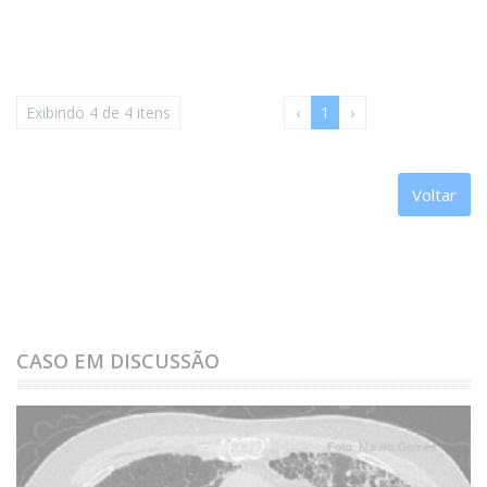
vermelha). Radionecrose são lesões deco...
Exibindo 4 de 4 itens
‹
1
›
Voltar
CASO EM DISCUSSÃO