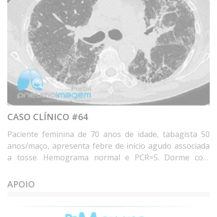
CASO CLÍNICO #64
Paciente feminina de 70 anos de idade, tabagista 50
anos/maço, apresenta febre de início agudo associada
a tosse. Hemograma normal e PCR=5. Dorme com
travesseiro de penas de ganso há 20 anos e mora em
casa com umidade e mofo nos últimos 8 anos. Qual o
APOIO
diagnóstico? Deixe seus comentários abaixo. * Female
patient, 70 years old, 50 years/pack, with acute onset of
fever associated with cough. Normal blood count and