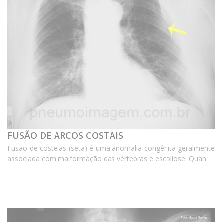
FUSÃO DE ARCOS COSTAIS
Fusão de costelas (seta) é uma anomalia congênita geralmente
associada com malformação das vértebras e escoliose. Quando
ocorre de maneira bilateral e leva à deformidade torácica, pode
ocasionar insuficiência respiratóri...