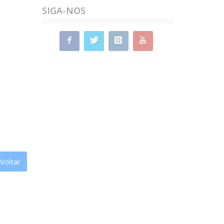
years/pack, with acute onset of
SIGA-NOS
fever associated with cough.
Normal blood count and CRP=5.
She has slept on a goose feather
pillow for 20 years and has lived in
a house with mold for the ...
Voltar