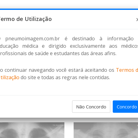
ermo de Utilização
HOME
DISCUSSÃO DE CASO
PNEUMOFLIX
DOWNL
 pneumoimagem.com.br é destinado à informação
ducação médica e dirigido exclusivamente aos médico
rofissionais de saúde e estudantes das áreas afins.
o continuar navegando você estará aceitando os
Termos 
tilização
do site e todas as regras nele contidas.
Não Concordo
Concordo
ENS