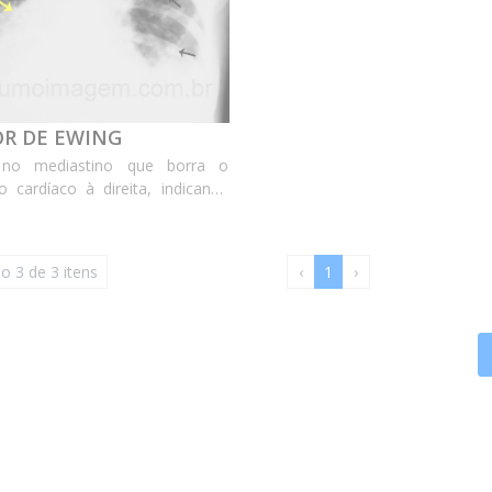
R DE EWING
no mediastino que borra o
o cardíaco à direita, indicando
esão deve ser anterior (seta
la). Há inúmeros nódulos
ais (setas pretas) indicando
o 3 de 3 itens
‹
1
›
nação metastática da doença. A