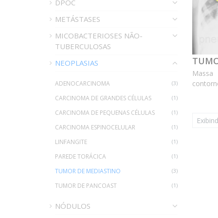
DPOC
METÁSTASES
MICOBACTERIOSES NÃO-
TUBERCULOSAS
TUMO
NEOPLASIAS
Massa 
contorn
ADENOCARCINOMA
(3)
que a l
CARCINOMA DE GRANDES CÉLULAS
(1)
amare
CARCINOMA DE PEQUENAS CÉLULAS
(1)
bilater
Exibind
dissemi
CARCINOMA ESPINOCELULAR
(1)
famíl...
LINFANGITE
(1)
PAREDE TORÁCICA
(1)
TUMOR DE MEDIASTINO
(3)
TUMOR DE PANCOAST
(1)
NÓDULOS