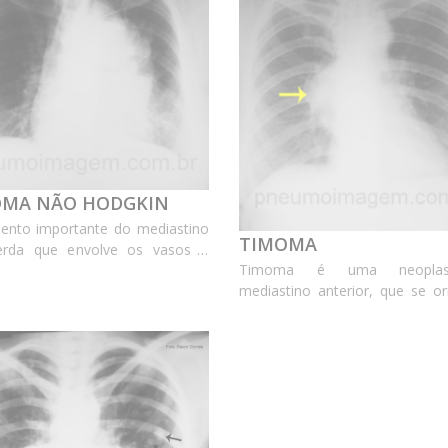
OMA NÃO HODGKIN
ento importante do mediastino
TIMOMA
erda que envolve os vasos e
Timoma é uma neopla
 as estruturas para a direita.
mediastino anterior, que se or
s: Non-Hodgkin lymphoma;
timo, em geral benigna e quas
mento do mediastino; aumento
encapsulada. Observe a assimetria
diastino; mediastinal
entre os hilos decorrente da 
ent; media...
mediastino anterior 