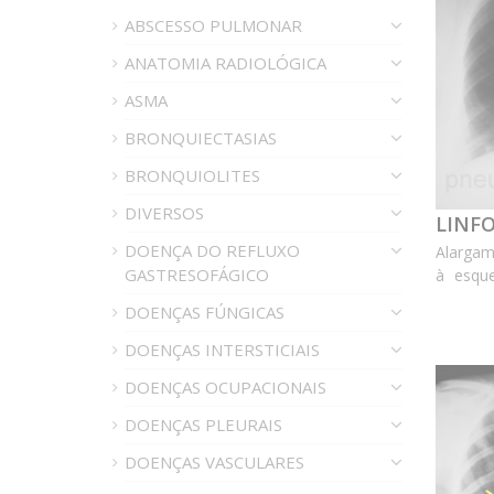
ABSCESSO PULMONAR
ANATOMIA RADIOLÓGICA
ASMA
BRONQUIECTASIAS
BRONQUIOLITES
DIVERSOS
LINF
DOENÇA DO REFLUXO
Alargam
GASTRESOFÁGICO
à esqu
desloca
DOENÇAS FÚNGICAS
Chave
alarga
DOENÇAS INTERSTICIAIS
do me
DOENÇAS OCUPACIONAIS
enlargem
DOENÇAS PLEURAIS
DOENÇAS VASCULARES