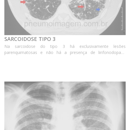
SARCOIDOSE TIPO 3
Na sarcoidose do tipo 3 há exclusivamente lesões
parenquimatosas e não há a presença de linfonodopatia
mediastinal. Opacidades intersticiais difusas bilaterais com áreas
em vidro fosco, espessamento e nódulos no inter...