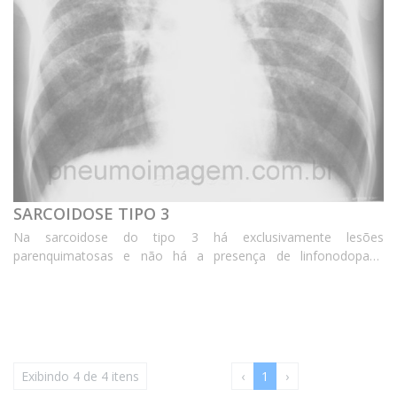
SARCOIDOSE TIPO 3
Na sarcoidose do tipo 3 há exclusivamente lesões
parenquimatosas e não há a presença de linfonodopatia
mediastinal. Nessa radiografia observam-se opacidades
intersticiais difusas bilaterais. *** In stage 3 of sarco...
Exibindo 4 de 4 itens
‹
1
›