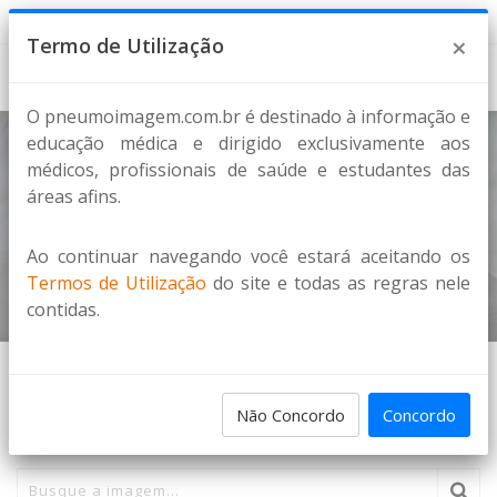
7 de Agosto de 2026
×
Termo de Utilização
O pneumoimagem.com.br é destinado à informação e
educação médica e dirigido exclusivamente aos
médicos, profissionais de saúde e estudantes das
Sarcoidose
áreas afins.
DOENÇAS INTERSTICIAIS
Ao continuar navegando você estará aceitando os
Home
Imagens
Termos de Utilização
do site e todas as regras nele
contidas.
PESQUISA DE IMAGENS
Não Concordo
Concordo