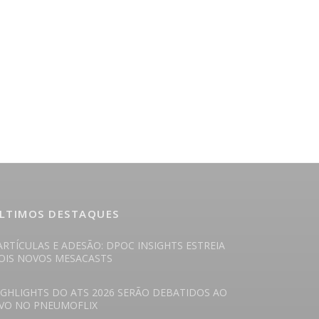
LTIMOS DESTAQUES
ARTÍCULAS E ADESÃO: DPOC INSIGHTS ESTREIA
OIS NOVOS MESACASTS
IGHLIGHTS DO ATS 2026 SERÃO DEBATIDOS AO
IVO NO PNEUMOFLIX