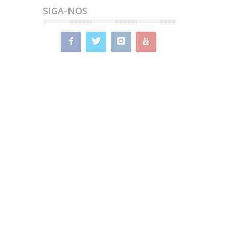
years/pack, with acute onset of
SIGA-NOS
fever associated with cough.
Normal blood count and CRP=5.
She has slept on a goose feather
pillow for 20 years and has lived in
a house with mold for the ...