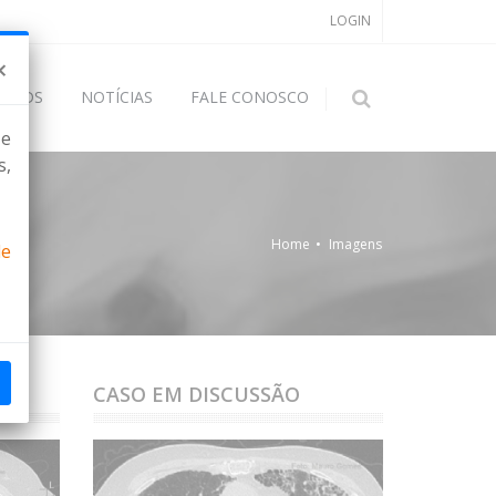
LOGIN
×
OADS
NOTÍCIAS
FALE CONOSCO
 e
s,
Home
Imagens
de
CASO EM DISCUSSÃO