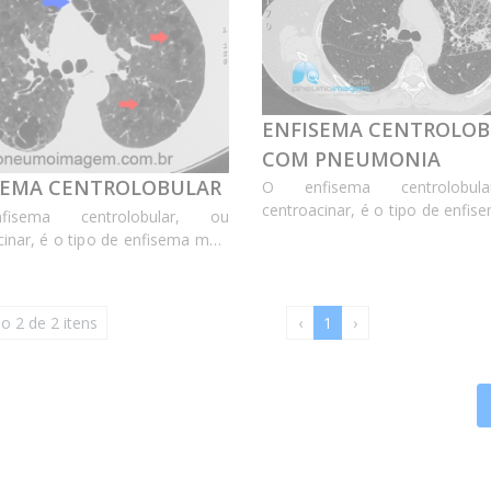
ENFISEMA CENTROLOB
COM PNEUMONIA
SEMA CENTROLOBULAR
O enfisema centrolobul
centroacinar, é o tipo de enfis
isema centrolobular, ou
comum e é consequente à dila
cinar, é o tipo de enfisema mais
destruição dos bronq
 é consequente à dilatação ou
respiratórios. No en
uição dos bronquíolos
centrolobular há múltiplas 
tórios (setas vermelhas). No
o 2 de 2 itens
‹
1
›
lucências de paredes fin...
a centrolobular há múltiplas
 lucênc...