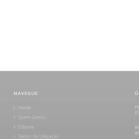
NAVEGUE
Ú
P
Home
D
Quem Somos
Editoria
H
V
Termo de Utilização