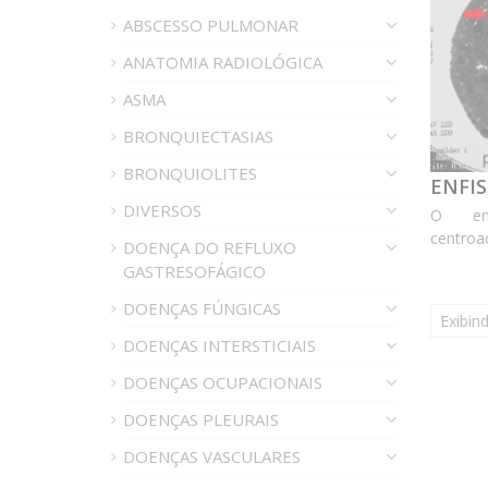
ABSCESSO PULMONAR
ANATOMIA RADIOLÓGICA
ASMA
BRONQUIECTASIAS
BRONQUIOLITES
ENFI
DIVERSOS
O enf
centroa
DOENÇA DO REFLUXO
comum e
GASTRESOFÁGICO
destr
respira
DOENÇAS FÚNGICAS
Exibind
enfisem
DOENÇAS INTERSTICIAIS
pequenas
DOENÇAS OCUPACIONAIS
DOENÇAS PLEURAIS
DOENÇAS VASCULARES