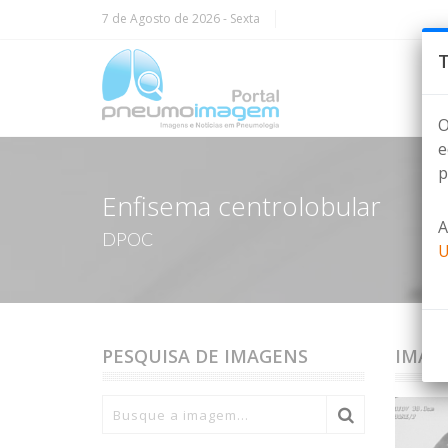
7 de Agosto de 2026
- Sexta
T
O
e
p
Enfisema centrolobular
A
DPOC
U
PESQUISA DE IMAGENS
IMAG