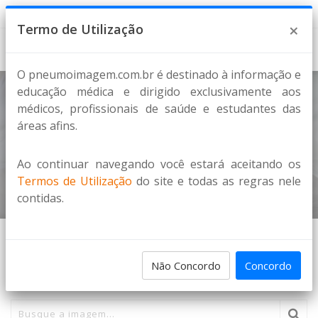
8 de Agosto de 2026
×
Termo de Utilização
O pneumoimagem.com.br é destinado à informação e
educação médica e dirigido exclusivamente aos
médicos, profissionais de saúde e estudantes das
Deficiência de Alfa-1 antitripsina
áreas afins.
DPOC
Ao continuar navegando você estará aceitando os
Home
Imagens
Termos de Utilização
do site e todas as regras nele
contidas.
PESQUISA DE IMAGENS
Não Concordo
Concordo