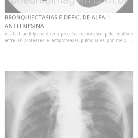
BRONQUIECTASIAS E DEFIC. DE ALFA-1
ANTITRIPSINA
A alfa-1 antitripsina é uma proteína responsável pelo equilíbrio
entre as proteases e antiproteases pulmonares por meio da
inibição da elastase neutrofílica, principal enzima envolvida na
patogenia do enfisema pulmonar. ...