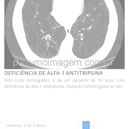
DEFICIÊNCIA DE ALFA-1 ANTITRIPSINA
Este corte tomográfico é de um paciente de 54 anos com
deficiência de alfa-1 antitripsina, mutação heterozigota no alelo
E342K-Z. O seu filho também era portador da síndrome.
Observe o enfisema pan-lobular. Pulmão lucent...
Exibindo 3 de 3 itens
‹
1
›