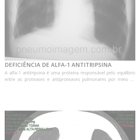
DEFICIÊNCIA DE ALFA-1 ANTITRIPSINA
A alfa-1 antitripsina é uma proteína responsável pelo equilíbrio
entre as proteases e antiproteases pulmonares por meio da
inibição da elastase neutrofílica, principal enzima envolvida na
patogenia do enfisema pulmonar. ...