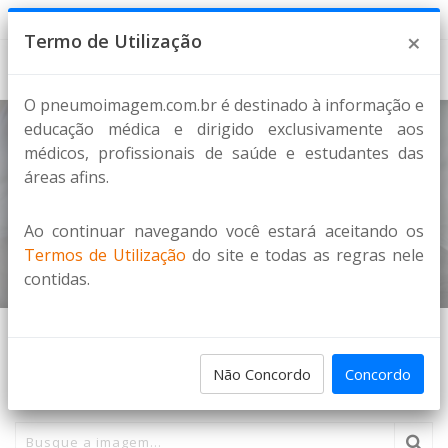
9 de Agosto de 2026
×
Termo de Utilização
O pneumoimagem.com.br é destinado à informação e
educação médica e dirigido exclusivamente aos
médicos, profissionais de saúde e estudantes das
Nódulo isolado
áreas afins.
NÓDULOS
Ao continuar navegando você estará aceitando os
Home
Imagens
Termos de Utilização
do site e todas as regras nele
contidas.
PESQUISA DE IMAGENS
Não Concordo
Concordo