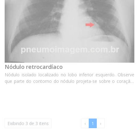
Nódulo retrocardíaco
Nódulo isolado localizado no lobo inferior esquerdo. Observe
que parte do contorno do nódulo projeta-se sobre o coração,
demonstrando que a lesão se encontra posteriormente. Isto
não ocorreria se a lesão fosse na lín...
Exibindo 3 de 3 itens
‹
1
›