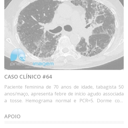
CASO CLÍNICO #64
Paciente feminina de 70 anos de idade, tabagista 50
anos/maço, apresenta febre de início agudo associada
a tosse. Hemograma normal e PCR=5. Dorme com
travesseiro de penas de ganso há 20 anos e mora em
casa com umidade e mofo nos últimos 8 anos. Qual o
APOIO
diagnóstico? Deixe seus comentários abaixo. * Female
patient, 70 years old, 50 years/pack, with acute onset of