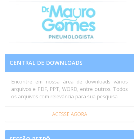
fever associated with cough. Normal blood count and
CRP=5. She has slept on a goose feather pillow for 20
years and has lived in a house with mold for the ...
CENTRAL DE DOWNLOADS
Encontre em nossa área de downloads vários
arquivos e PDF, PPT, WORD, entre outros. Todos
os arquivos com relevância para sua pesquisa.
ACESSE AGORA
SESSÃO RETRÔ