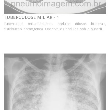
TUBERCULOSE MILIAR - 1
Tuberculose miliar.Pequenos nódulos difusos bilaterais,
distribuição homogênea. Observe os nódulos sob a superfície
pleural e adjacentes às cissuras e ao feixe broncovascular.
Chaves: fissuras pleurais. ***** Mil...