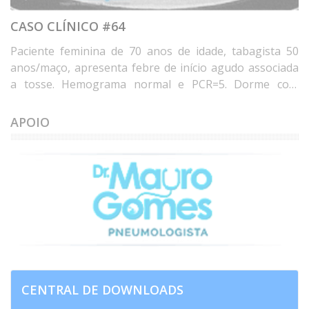
CASO CLÍNICO #64
Paciente feminina de 70 anos de idade, tabagista 50
anos/maço, apresenta febre de início agudo associada
a tosse. Hemograma normal e PCR=5. Dorme com
travesseiro de penas de ganso há 20 anos e mora em
casa com umidade e mofo nos últimos 8 anos. Qual o
APOIO
diagnóstico? Deixe seus comentários abaixo. * Female
patient, 70 years old, 50 years/pack, with acute onset of
fever associated with cough. Normal blood count and
CRP=5. She has slept on a goose feather pillow for 20
years and has lived in a house with mold for the ...
CENTRAL DE DOWNLOADS