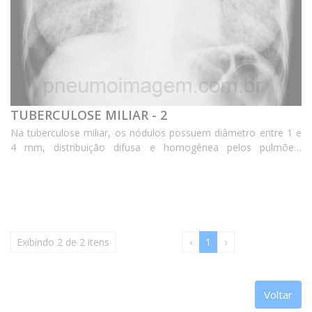
TUBERCULOSE MILIAR - 2
Na tuberculose miliar, os nódulos possuem diâmetro entre 1 e
4 mm, distribuição difusa e homogênea pelos pulmões,
habitualmente sem derrame pleural. Nessa forma de doença a
baciloscopia do escarro costuma ser negativa. ...
Exibindo 2 de 2 itens
‹
1
›
Voltar