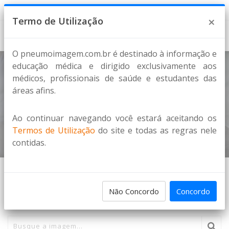
9 de Agosto de 2026
×
Termo de Utilização
O pneumoimagem.com.br é destinado à informação e
educação médica e dirigido exclusivamente aos
médicos, profissionais de saúde e estudantes das
Tuberculose miliar
áreas afins.
TUBERCULOSE
Ao continuar navegando você estará aceitando os
Home
Imagens
Termos de Utilização
do site e todas as regras nele
contidas.
PESQUISA DE IMAGENS
Não Concordo
Concordo