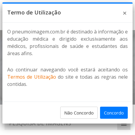
7 de Agosto de 2026
×
Termo de Utilização
O pneumoimagem.com.br é destinado à informação e
educação médica e dirigido exclusivamente aos
médicos, profissionais de saúde e estudantes das
METÁSTASES DE CÂNCER DE
áreas afins.
CÓLON
Ao continuar navegando você estará aceitando os
Cólon
Termos de Utilização
do site e todas as regras nele
Home
Imagens
METÁSTASES
contidas.
Não Concordo
Concordo
PESQUISA DE IMAGENS