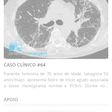
CASO CLÍNICO #64
Paciente feminina de 70 anos de idade, tabagista 50
anos/maço, apresenta febre de início agudo associada
a tosse. Hemograma normal e PCR=5. Dorme com
travesseiro de penas de ganso há 20 anos e mora em
casa com umidade e mofo nos últimos 8 anos. Qual o
APOIO
diagnóstico? Deixe seus comentários abaixo. * Female
patient, 70 years old, 50 years/pack, with acute onset of