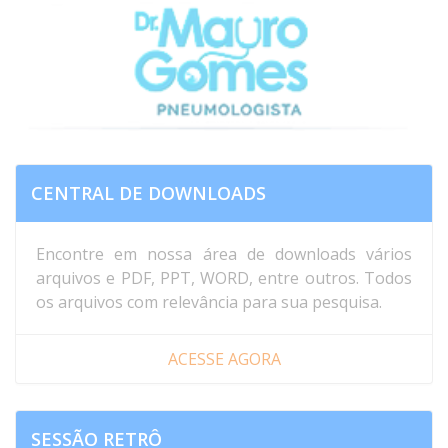
fever associated with cough. Normal blood count and
CRP=5. She has slept on a goose feather pillow for 20
years and has lived in a house with mold for the ...
CENTRAL DE DOWNLOADS
Encontre em nossa área de downloads vários
arquivos e PDF, PPT, WORD, entre outros. Todos
os arquivos com relevância para sua pesquisa.
ACESSE AGORA
SESSÃO RETRÔ