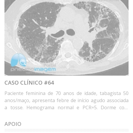
CASO CLÍNICO #64
Paciente feminina de 70 anos de idade, tabagista 50
anos/maço, apresenta febre de início agudo associada
a tosse. Hemograma normal e PCR=5. Dorme com
travesseiro de penas de ganso há 20 anos e mora em
casa com umidade e mofo nos últimos 8 anos. Qual o
APOIO
diagnóstico? Deixe seus comentários abaixo. * Female