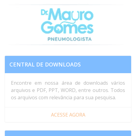
patient, 70 years old, 50 years/pack, with acute onset of
fever associated with cough. Normal blood count and
CRP=5. She has slept on a goose feather pillow for 20
years and has lived in a house with mold for the ...
CENTRAL DE DOWNLOADS
Encontre em nossa área de downloads vários
arquivos e PDF, PPT, WORD, entre outros. Todos
os arquivos com relevância para sua pesquisa.
ACESSE AGORA