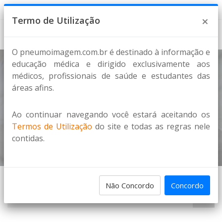
7 de Agosto de 2026
×
Termo de Utilização
O pneumoimagem.com.br é destinado à informação e
educação médica e dirigido exclusivamente aos
médicos, profissionais de saúde e estudantes das
Notícias
áreas afins.
NOVO PCDT PARA A DPOC É OFICIALMENTE
PUBLICADO NO DIÁRIO OFICIAL DA UNIÃO
Ao continuar navegando você estará aceitando os
Termos de Utilização
do site e todas as regras nele
Home
Notícias
contidas.
Não Concordo
Concordo
PESQUISA DE IMAGENS