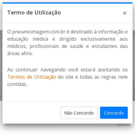
8 de Agosto de 2026
×
Termo de Utilização
O pneumoimagem.com.br é destinado à informação e
educação médica e dirigido exclusivamente aos
médicos, profissionais de saúde e estudantes das
Notícias
áreas afins.
HIGHLIGHTS DO ATS 2026 SERÃO DEBATIDOS AO
VIVO NO PNEUMOFLIX
Ao continuar navegando você estará aceitando os
Termos de Utilização
do site e todas as regras nele
Home
Notícias
contidas.
Não Concordo
Concordo
PESQUISA DE IMAGENS