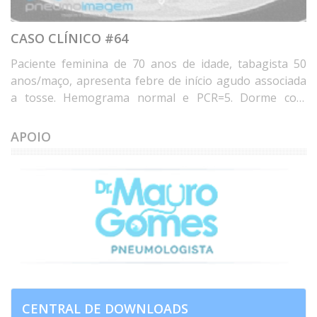
CASO CLÍNICO #64
Paciente feminina de 70 anos de idade, tabagista 50
anos/maço, apresenta febre de início agudo associada
a tosse. Hemograma normal e PCR=5. Dorme com
travesseiro de penas de ganso há 20 anos e mora em
casa com umidade e mofo nos últimos 8 anos. Qual o
APOIO
diagnóstico? Deixe seus comentários abaixo. * Female
patient, 70 years old, 50 years/pack, with acute onset of
fever associated with cough. Normal blood count and
CRP=5. She has slept on a goose feather pillow for 20
years and has lived in a house with mold for the ...
CENTRAL DE DOWNLOADS