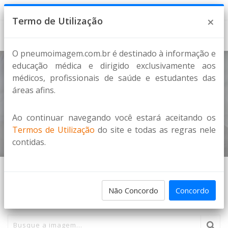
5 de Agosto de 2026
×
Termo de Utilização
O pneumoimagem.com.br é destinado à informação e
educação médica e dirigido exclusivamente aos
médicos, profissionais de saúde e estudantes das
Doenças Císticas Pulmonares
áreas afins.
DOENÇAS INTERSTICIAIS
Ao continuar navegando você estará aceitando os
Home
Imagens
Termos de Utilização
do site e todas as regras nele
contidas.
PESQUISA DE IMAGENS
Não Concordo
Concordo