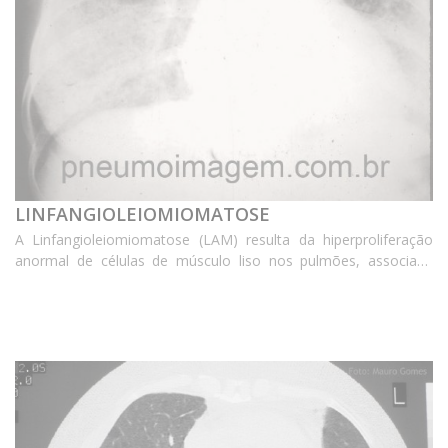
LINFANGIOLEIOMIOMATOSE
A Linfangioleiomiomatose (LAM) resulta da hiperproliferação
anormal de células de músculo liso nos pulmões, associada
com a formação de cistos parenquimatosos difusos e dispneia.
As imagens radiológicas correspondem a op...