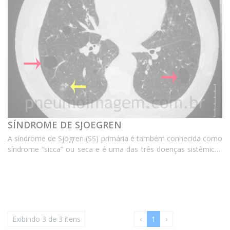
SÍNDROME DE SJOEGREN
A síndrome de Sjögren (SS) primária é também conhecida como
síndrome “sicca” ou seca e é uma das três doenças sistêmicas
autoimunes mais comuns. É uma epitelite autoimune e a
maioria dos pacientes apresenta curso lento e...
Exibindo 3 de 3 itens
‹
1
›