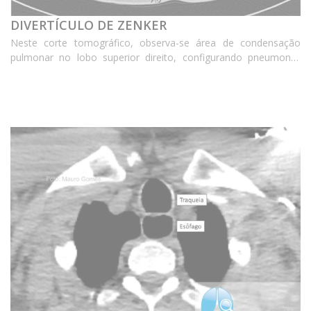
DIVERTÍCULO DE ZENKER
Neste corte tomográfico, observa-se área de condensação
pulmonar no lobo superior direito, configurando pneumonia.
Chama atenção o aumento do diâmetro da luz do esôfago,
com evidente conteúdo no seu interior (seta preta)...