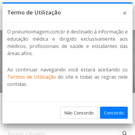
5 de Agosto de 2026
×
Termo de Utilização
O pneumoimagem.com.br é destinado à informação e
educação médica e dirigido exclusivamente aos
médicos, profissionais de saúde e estudantes das
Esôfago
áreas afins.
OUTROS ÓRGÃOS
Ao continuar navegando você estará aceitando os
Home
Imagens
Termos de Utilização
do site e todas as regras nele
contidas.
PESQUISA DE IMAGENS
Não Concordo
Concordo