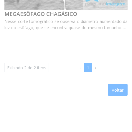
MEGAESÔFAGO CHAGÁSICO
Nesse corte tomográfico se observa o diâmetro aumentado da
luz do esôfago, que se encontra quase do mesmo tamanho da
luz da traqueia, configurando megaesôfago. Esse paciente de
69 anos possui asma alérgica e eosinofílica...
Exibindo 2 de 2 itens
‹
1
›
Voltar