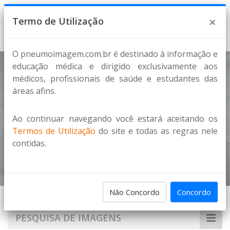
8 de Agosto de 2026
×
Termo de Utilização
O pneumoimagem.com.br é destinado à informação e
educação médica e dirigido exclusivamente aos
médicos, profissionais de saúde e estudantes das
Notícias
áreas afins.
ORLANDO SERÁ O PALCO DA NOVA COBERTURA
INTERNACIONAL DO PNEUMOIMAGEM NO
Ao continuar navegando você estará aceitando os
Termos de Utilização
do site e todas as regras nele
CONGRESSO ATS 2026
contidas.
Home
Notícias
Não Concordo
Concordo
PESQUISA DE IMAGENS